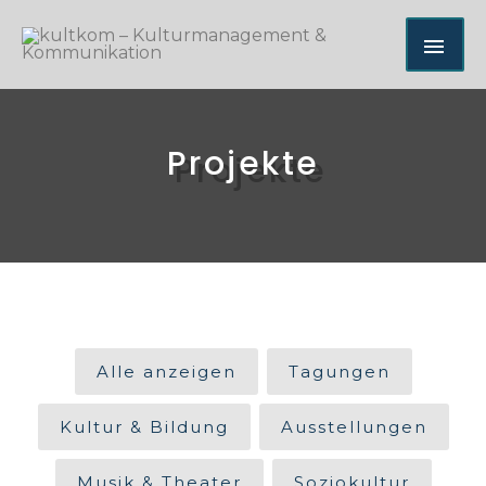
Zum
HA
Inhalt
springen
Projekte
Alle anzeigen
Tagungen
Kultur & Bildung
Ausstellungen
Musik & Theater
Soziokultur